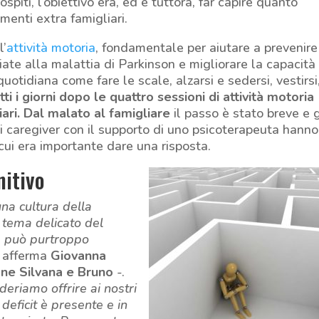
ospiti, l’obiettivo era, ed è tuttora, far capire quanto
menti extra famigliari.
l’
attività motoria
, fondamentale per aiutare a prevenire
ate alla malattia di Parkinson e migliorare la capacità 
 quotidiana come fare le scale, alzarsi e sedersi, vestirsi
ti i giorni dopo le quattro sessioni di attività motoria
iari.
Dal malato al famigliare
il passo è stato breve e g
i caregiver con il supporto di uno psicoterapeuta hanno
cui era importante dare una risposta.
nitivo
 una cultura della
 tema delicato del
e può purtroppo
 afferma
Giovanna
one Silvana e Bruno
-.
deriamo offrire ai nostri
 deficit è presente e in