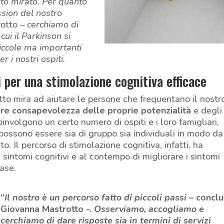
to mirato. Per quanto
ssion del nostro
otto
– cerchiamo di
cui il Parkinson si
iccole ma importanti
r i nostri ospiti.
i per una stimolazione cognitiva efficace
atto mira ad aiutare le persone che frequentano il nostr
re consapevolezza delle proprie potenzialità
e degli
coinvolgono un certo numero di ospiti e i loro famigliari,
possono essere sia di gruppo sia individuali in modo da
o. Il percorso di stimolazione cognitiva, infatti, ha
ei sintomi cognitivi e al contempo di migliorare i sintomi
fase.
“
Il nostro è un percorso fatto di piccol
i passi –
concl
Giovanna Mastrotto
-. Osserviamo, accogliamo e
cerchiamo di dare risposte sia in termini di servizi