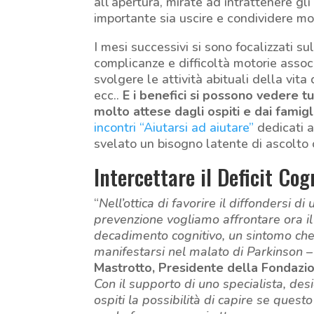
all’apertura, mirate ad intrattenere gli 
importante sia uscire e condividere mo
I mesi successivi si sono focalizzati sul
complicanze e difficoltà motorie associ
svolgere le attività abituali della vita
ecc..
E i benefici si possono vedere tut
molto attese dagli ospiti e dai famigl
incontri “Aiutarsi ad aiutare”
dedicati a
svelato un bisogno latente di ascolto 
Intercettare il Deficit Cog
“
Nell’ottica di favorire il diffondersi di
prevenzione vogliamo affrontare ora il
decadimento cognitivo, un sintomo ch
manifestarsi nel malato di Parkinson
–
Mastrotto, Presidente della Fondazi
Con il supporto di uno specialista, desi
ospiti la possibilità di capire se questo