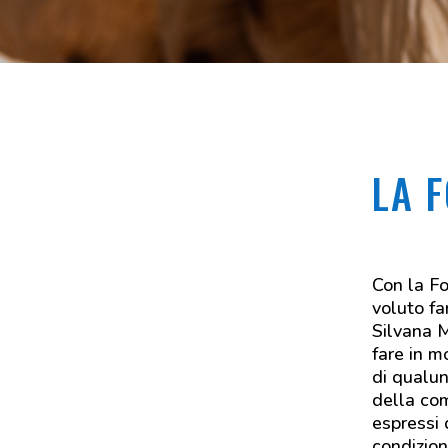
LA 
Con la Fo
voluto fa
Silvana M
fare in m
di qualu
della com
espressi 
condizion