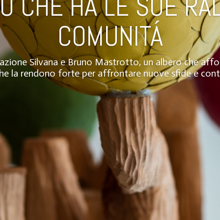
O CHE HA LE SUE RAD
COMUNITÁ
dazione Silvana e Bruno Mastrotto, un albero che affond
he la rendono forte per affrontare nuove sfide e cont