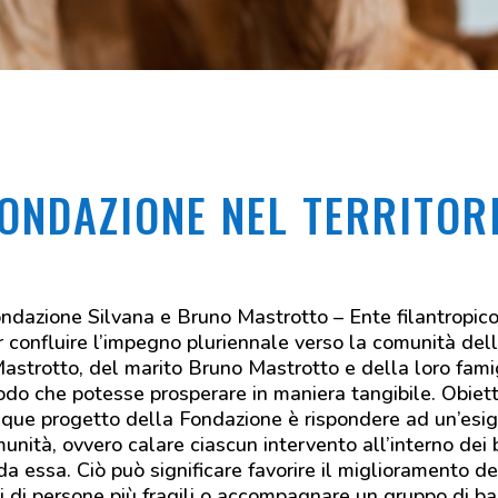
FONDAZIONE NEL TERRITOR
ndazione Silvana e Bruno Mastrotto – Ente filantropico
r confluire l’impegno pluriennale verso la comunità del
astrotto, del marito Bruno Mastrotto e della loro fami
odo che potesse prosperare in maniera tangibile. Obiet
nque progetto della Fondazione è rispondere ad un’esi
unità, ovvero calare ciascun intervento all’interno dei
da essa. Ciò può significare favorire il miglioramento de
i di persone più fragili o accompagnare un gruppo di b