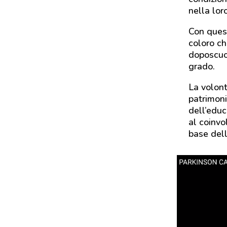
nella lor
Con ques
coloro ch
doposcuol
grado.
La volont
patrimoni
dell’educ
al coinvo
base dell