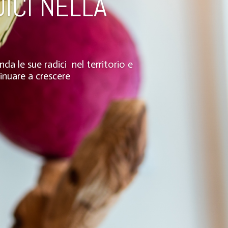
ICI NELLA
a le sue radici nel territorio e
inuare a crescere