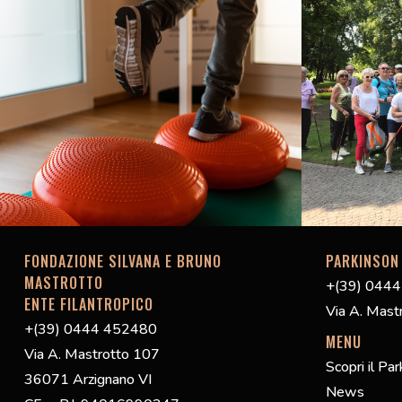
FONDAZIONE SILVANA E BRUNO
PARKINSON
MASTROTTO
+(39) 044
ENTE FILANTROPICO
Via A. Mast
+(39) 0444 452480
MENU
Via A. Mastrotto 107
Scopri il Pa
36071 Arzignano VI
News