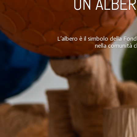
UN ALBER
L’albero è il simbolo della Fon
nella comunità c