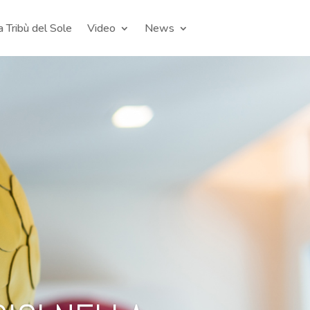
a Tribù del Sole
Video
News