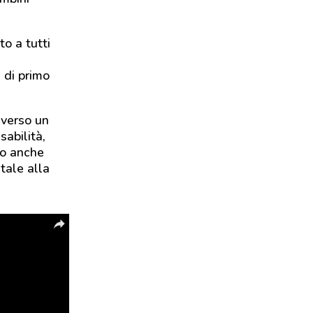
to a tutti
 di primo
averso un
sabilità,
vo anche
tale alla