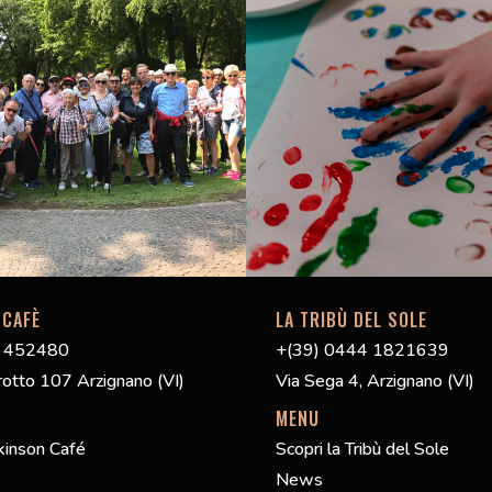
 CAFÈ
LA TRIBÙ DEL SOLE
4 452480
+(39) 0444 1821639
rotto 107 Arzignano (VI)
Via Sega 4, Arzignano (VI)
MENU
rkinson Café
Scopri la Tribù del Sole
News