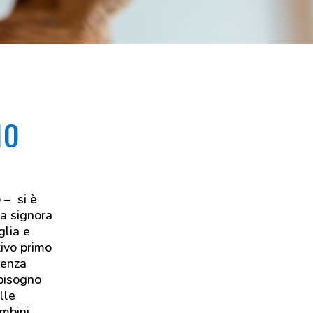
IO
 – si è
la signora
glia e
tivo primo
genza
 bisogno
lle
ambini